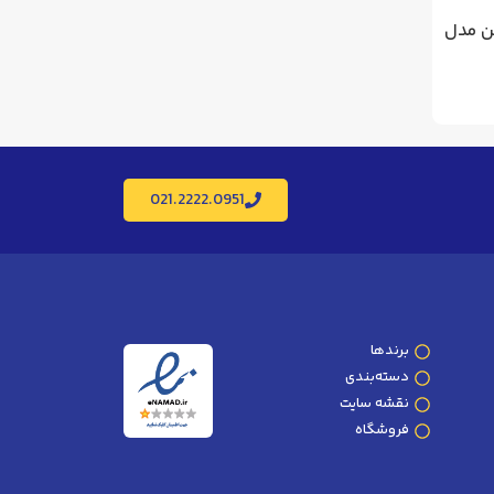
حه ساتن مدل
021.2222.0951
برندها
دسته‌بندی
نقشه سایت
فروشگاه