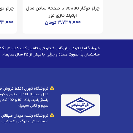
چراغ توکار 30*30 با صفحه ساتن مدل
اپتیلد مازی نور
۳.۷۳۷.۰۰۰
تومان
۲۳.۰۰۰
فروشگاه اینترنتی بازرگانی شطرنجی، تامین کننده لوازم الکت
ساختمان به صورت عمده و جزئی. با بیش از ۲۵ سال سابقه.
فروشگاه تهران (فقط فروش ح
کابل سیمیا): لاله زار جنوبی، ک
پاساژ پانیذ، 
سیم و کابل سیمیا)
فروشگاه رشت: میدان صیقلان (ب
احسانبخش، بازرگانی شطرنجی