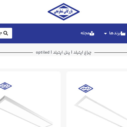
برندها
مجله
چراغ اپتیلد | پنل اپتیلد | optiled