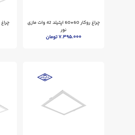
چراغ روکار 60*60 اپتیلد 42 وات مازی
نور
۷.۳۹۵.۰۰۰
تومان