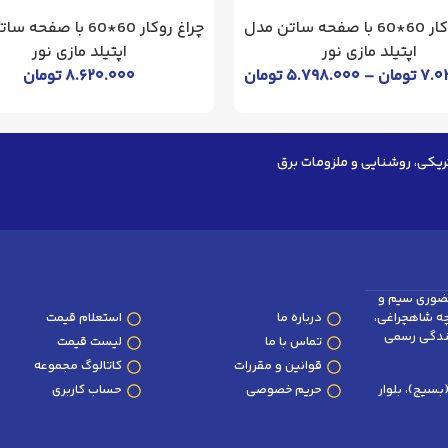
چراغ توکار 60*60 با صفحه ساتن مدل
چراغ روکار 60*60 با صف
اپتیلد مازی نور
اپتیلد مازی نور
۷.۰
تومان
–
۵.۷۹۸.۰۰۰
تومان
۸.۶۲۰.۰۰۰
تومان
ریکی، روشنایی و ملزومات برق
ضوری سیم و
وچه شاهچراغی،
درباره ما
استعلام قیمت
پلاک 101 و 102 (نمایندگی رسمی
تماس با ما
لیست قیمت
قوانین و مقررات
کاتالوگ مجموعه
سیج)، بلوار
حریم خصوصی
حساب کاربری