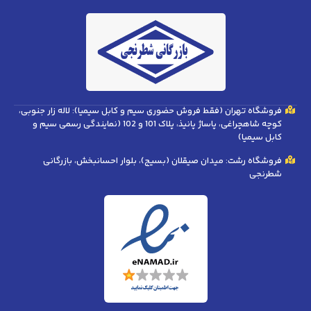
فروشگاه تهران (فقط فروش حضوری سیم و کابل سیمیا): لاله زار جنوبی،
کوچه شاهچراغی، پاساژ پانیذ، پلاک 101 و 102 (نمایندگی رسمی سیم و
کابل سیمیا)
فروشگاه رشت: میدان صیقلان (بسیج)، بلوار احسانبخش، بازرگانی
شطرنجی