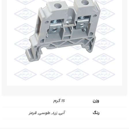
وزن
15 گرم
رنگ
آبی, زرد, طوسی, قرمز