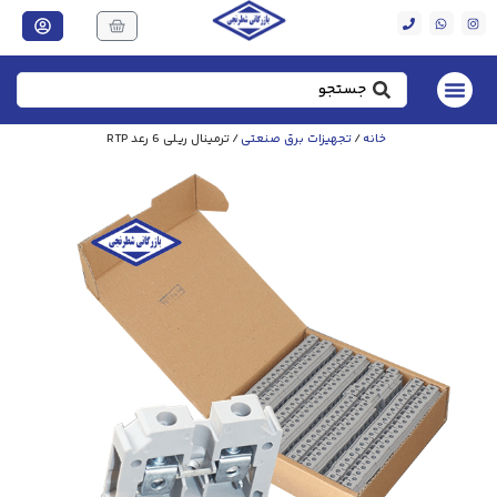
خانه
/
تجهیزات برق صنعتی
/ ترمینال ریلی 6 رعد RTP