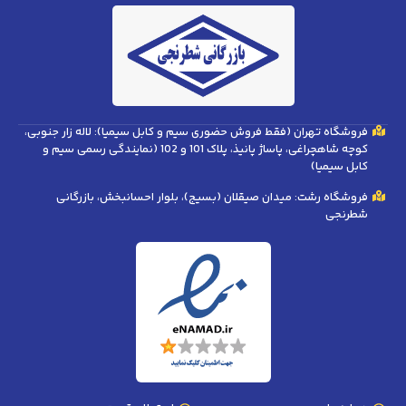
فروشگاه تهران (فقط فروش حضوری سیم و کابل سیمیا): لاله زار جنوبی،
کوچه شاهچراغی، پاساژ پانیذ، پلاک 101 و 102 (نمایندگی رسمی سیم و
کابل سیمیا)
فروشگاه رشت: میدان صیقلان (بسیج)، بلوار احسانبخش، بازرگانی
شطرنجی