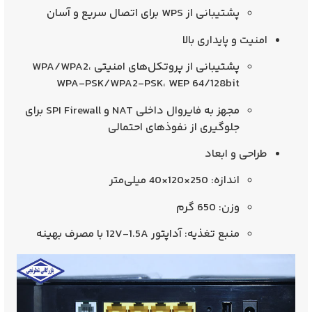
پشتیبانی از WPS برای اتصال سریع و آسان
امنیت و پایداری بالا
پشتیبانی از پروتکل‌های امنیتی
WPA/WPA2،
WPA-PSK/WPA2-PSK، WEP 64/128bit
مجهز به فایروال داخلی
NAT و SPI Firewall
برای
جلوگیری از نفوذهای احتمالی
طراحی و ابعاد
اندازه:
250×120×40 میلی‌متر
وزن:
650 گرم
منبع تغذیه:
آداپتور 12V-1.5A
با مصرف بهینه