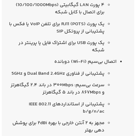
۴ پورت LAN گیگابیتی (10/100/1000Mbps)
برای اتصال با کابل شبکه
یک پورت
RJ11 (POTS)
برای تلفن VoIP یا فکس با
پشتیبانی از پروتکل SIP
یک پورت
USB
برای اشتراک فایل یا پرینتر در
شبکه
اتصال بی‌سیم (Wi-Fi) دوبانده
پشتیبانی از فناوری
Dual Band 2.4GHz و 5GHz
سرعت بی‌سیم:
۳۰۰Mbps در باند ۲.۴ گیگاهرتز
و
۸۶۷Mbps در باند ۵ گیگاهرتز
پشتیبانی از استانداردهای
IEEE 802.11
b/g/n/ac
مجهز به
۲ آنتن خارجی با بهره ۲dBi
برای پوشش‌
دهی بهتر