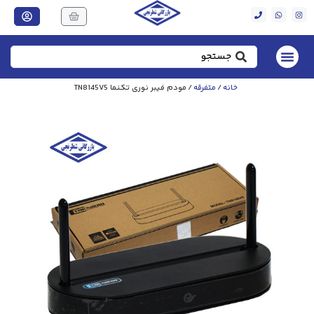
خانه
/
متفرقه
/ مودم فیبر نوری تکنما TN8145V5