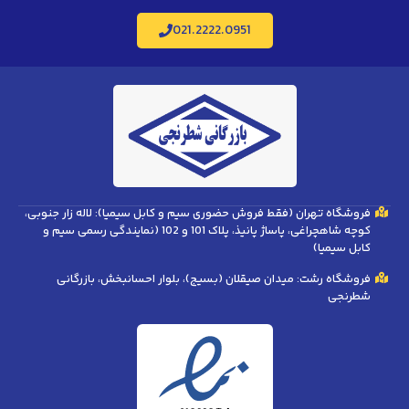
021.2222.0951
فروشگاه تهران (فقط فروش حضوری سیم و کابل سیمیا): لاله زار جنوبی،
کوچه شاهچراغی، پاساژ پانیذ، پلاک 101 و 102 (نمایندگی رسمی سیم و
کابل سیمیا)
فروشگاه رشت: میدان صیقلان (بسیج)، بلوار احسانبخش، بازرگانی
شطرنجی