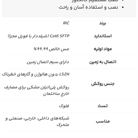
نصب مستقیم کانکتور
نصب و استفاده آسان و راحت
برند
RIC
استاندارد
Cat6 SFTP (شیلددار با فویل مجزا)
مواد اولیه
مس خالص ۹۹.۹۹٪
اتصال به زمین
دارای سیم اتصال زمین
LSZH بدون هالوژن و گازهای خطرناک
جنس روکش
روکش پلی‌اتیلن مشکی برای مصارف
خارج ساختمان
تست
فلوک
شبکه‌های داخلی، خارجی، صنعتی و
مناسب
متحرک