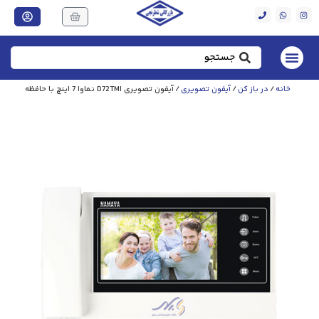
خانه
/
در باز کن
/
آیفون تصویری
/ آیفون تصویری D72TMI نماوا 7 اینچ با حافظه