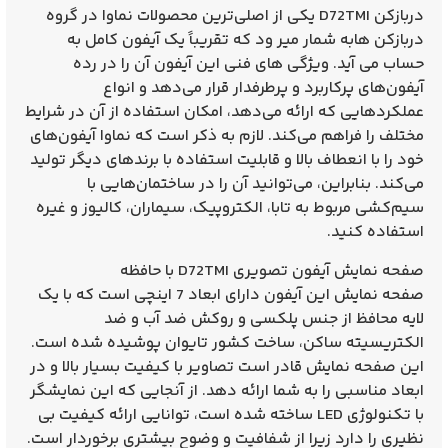
دربازکن D72TMI یکی از اصلی‌ترین محصولات نماوا در گروه
دربازکن‌ هابه شمار میر ود که تقریباً یک آیفون کامل به
حساب می‌ آید. ویژگی‌ های فنی این آیفون آن را در رده
آیفون‌های پرکاربرد و پرطرفدار قرار می‌دهد و انواع
عملکردهایی که ارائه می‌دهد، امکان استفاده از آن در شرایط
مختلف را فراهم می‌کند. لازم به ذکر است که نماوا آیفون‌های
خود را با انعطاف بالا و قابلیت استفاده با برندهای دیگر تولید
می‌کند. بنابراین، می‌توانید آن را در ساختمان‌هایی با
سیم‌کشی مربوط به تابا، الکتروپیک، سیماران، کالیوز و غیره
استفاده کنید.
صفحه نمایش آیفون تصویری D72TMI با حافظه
صفحه نمایش این آیفون دارای ابعاد 7 اینچی است که با یک
لایه محافظ از جنس پلکسی و روکش ضد آب و ضد
الکتریسیته ساکن، ساخت کشور تایوان پوشیده شده است.
این صفحه نمایش قادر است تصاویر با کیفیت بسیار بالا و در
ابعاد مناسبی را به شما ارائه دهد. از آنجایی که این نمایشگر
با تکنولوژی LED ساخته شده است، توانایی ارائه کیفیت بی‌
نظیری را دارد زیرا از شفافیت و وضوح بیشتری برخوردار است.