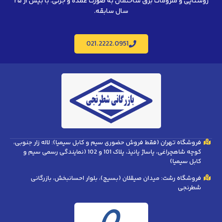
روشنایی و ملزومات برق ساختمان به صورت عمده و جزئی. با بیش از ۲۵
سال سابقه.
021.2222.0951
فروشگاه تهران (فقط فروش حضوری سیم و کابل سیمیا): لاله زار جنوبی،
کوچه شاهچراغی، پاساژ پانیذ، پلاک 101 و 102 (نمایندگی رسمی سیم و
کابل سیمیا)
فروشگاه رشت: میدان صیقلان (بسیج)، بلوار احسانبخش، بازرگانی
شطرنجی