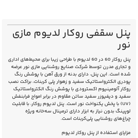
پنل سقفی
روکار
لدیوم مازی
نور
پنل روکار 60 در 60 لدیوم
با طراحی زیبا برای محیط‌های اداری
و تجاری مدرن توسط
شرکت صنایع روشنایی مازی نور
عرضه
شده است. این پنل، دارای
بدنه از ورق آهن با پوشش رنگ
پودری الکترواستاتیک سفید و زهوار پلی کربنات،
براکت نصب
روکار آلومینیوم اکسترودی با پوشش رنگ الکترواستاتیک
سفید و
دیفیوزر سفید ساتن مقاوم در برابر امواج فرابنفش
(UV) با پخش یکنواخت نور است. پنل لدیوم روکار، با قابلیت
لوپینگ بدون نیاز به ابزار دارای ترمینال سه‌خانه ویژه
چراغ‌های روشنایی پلی‌کربنات است.
مزایای استفاده از پنل روکار لدیوم