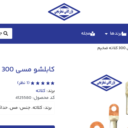
برندها
مجله
یم
کابلشو مسی 300 کلاته ضخیم
(
1
نظر)
برند:
کلاته
کد محصول: 4125580
برند: کلاته. جنس: مس. حداکثر