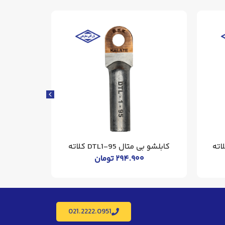
کابلشو بی متال DTL1-95 کلاته
کابلشو بی متا
۲۹۴.۹۰۰
تومان
021.2222.0951