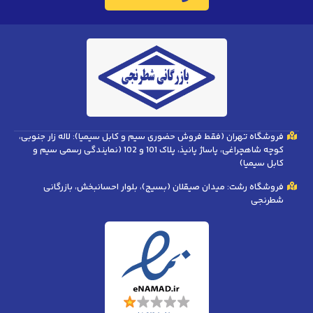
فروشگاه تهران (فقط فروش حضوری سیم و کابل سیمیا): لاله زار جنوبی،
کوچه شاهچراغی، پاساژ پانیذ، پلاک 101 و 102 (نمایندگی رسمی سیم و
کابل سیمیا)
فروشگاه رشت: میدان صیقلان (بسیج)، بلوار احسانبخش، بازرگانی
شطرنجی