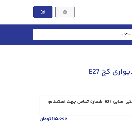
ری کج E27
سرپیچ کج لامپ. بدنه سرامیکی. سایز: E27. شماره تماس جهت استعلام:
۱۱۵.۰۰۰
تومان