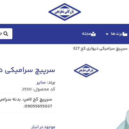
برندها
مجله
سرپیچ سرامیکی دیواری کج E27
سرپیچ سرامیکی دیوا
برند:
سایر
کد محصول: 2550
09055655027.
موجود در انبار