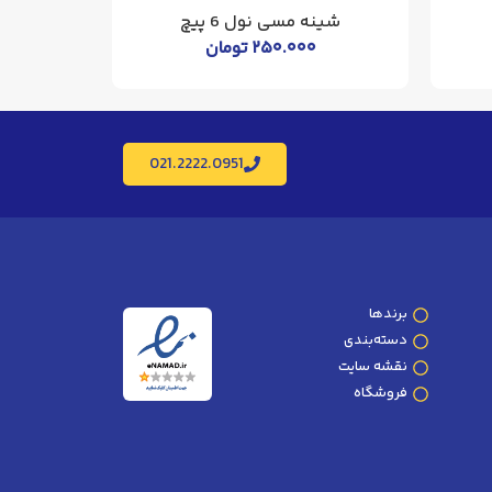
شینه مسی نول 6 پیچ
شینه
۲۵۰.۰۰۰
تومان
021.2222.0951
برندها
دسته‌بندی
نقشه سایت
فروشگاه