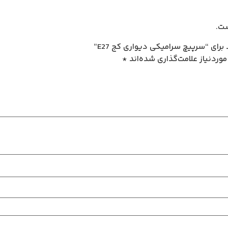
ت.
رای “سرپیچ سرامیکی دیواری کج E27”
وردنیاز علامت‌گذاری شده‌اند
*