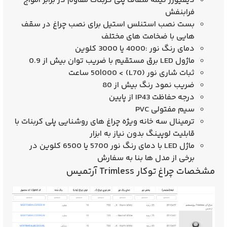
دیفیوزر نیمه شفاف پلی کربنات مقاوم در برابر امواج
فرابنفش
بست نصب استنلس استیل برای نصب چراغ در سقف
هایی با ضخامت های مختلف
دمای رنگ نور :4000 یا 3000 کلوین
ماژول LED برق مستقیم با ضریب توان بیش از 0.9
ثبات شاری نور (L70) > 50|000 ساعت
ضریب نمود رنگ بیش از 80
درجه حفاظت IP43 از پایین
سیم مفتولی PVC
ترمینال سه خانه ویژه چراغ های روشنایی پلی کربنات با
قابلیت لوپینگ بدون نیاز به ابزار
ماژل LED با دمای رنگ نور 5700 یا 6500 کلوین در
برخی از مدل ها بنا به سفارش
مشخصات چراغ توکار Trimless آرتمیس