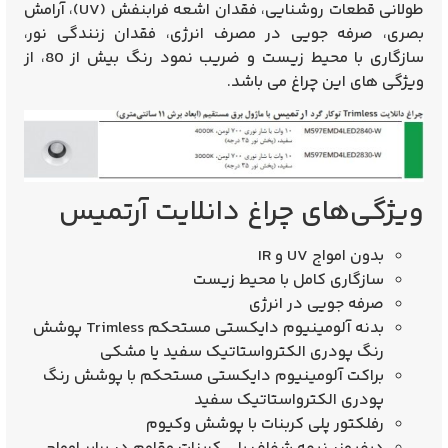
طولانی قطعات روشنایی، فقدان اشعه فرابنفش (UV)، آرامش
بصری، صرفه جویی در مصرف انرژی، فقدان زنندگی نور،
سازگاری با محیط زیست و ضریب نمود رنگ بیش از 80، از
ویژگی های این چراغ می باشد.
ویژگی‌های چراغ دانلایت آرتمیس
بدون امواج UV و IR
سازگاری کامل با محیط زیست
صرفه جویی در انرژی
بدنه آلومینیوم دایکستی مستحکم Trimless پوشش
رنگ پودری الکترواستاتیک سفید یا مشکی
براکت آلومینیوم دایکستی مستحکم با پوشش رنگ
پودری الکترواستاتیک سفید
رفلکتور پلی کربنات با پوشش وکیوم