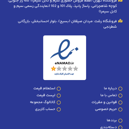
فروشگاه تهران (فقط فروش حضوری سیم و کابل سیمیا): لاله زار جنوبی،
کوچه شاهچراغی، پاساژ پانیذ، پلاک 101 و 102 (نمایندگی رسمی سیم و
کابل سیمیا)
فروشگاه رشت: میدان صیقلان (بسیج)، بلوار احسانبخش، بازرگانی
شطرنجی
درباره ما
استعلام قیمت
تماس با ما
لیست قیمت
قوانین و مقررات
کاتالوگ مجموعه
حریم خصوصی
حساب کاربری
برندها
دسته‌بندی