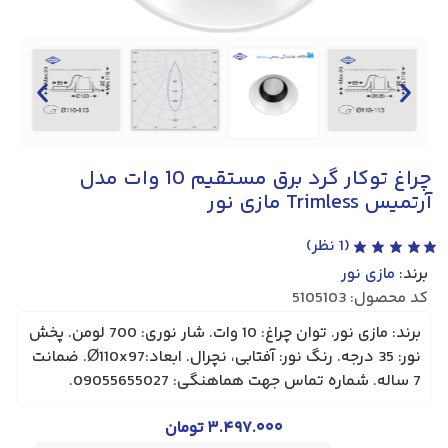
چراغ توکار گرد برق مستقیم 10 وات مدل
آرتمیس Trimless مازی نور
(
1
نظر)
برند:
مازی نور
کد محصول: 5105103
برند: مازی نور. توان چراغ: 10 وات. شار نوری: 700 لومن. پخش
نور: 35 درجه. رنگ نور: آفتابی، نچرال. ابعاد:Ø110x97. ضمانت
7 ساله. شماره تماس جهت هماهنگی: 09055655027.
۳.۴۹۷.۰۰۰
تومان