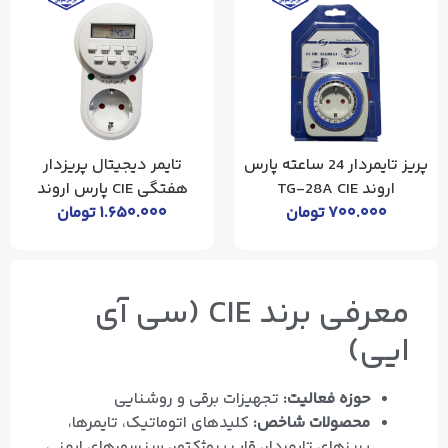
پریز تایمردار 24 ساعته پارس
تایمر دیجیتال پریزدار
اروند TG-28A CIE
هفتگی CIE پارس اروند
۷۰۰.۰۰۰
تومان
۱.۶۵۰.۰۰۰
تومان
معرفی برند CIE (سی آی
ایی)
حوزه فعالیت:
تجهیزات برقی و روشنایی
محصولات شاخص:
کلیدهای اتوماتیک، تایمرها،
پریزهای تایمردار، قاب پروژکتور، سنسورهای ایمنی