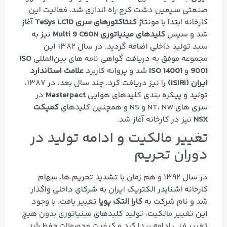
صنعتی سیمین‌ دشت کرج راه‌ اندازی شد. فعالیت این
کارخانه ابتدا با مونتاژ
کنتاکتورهای سری TeSys LC1D
آغاز
شد و سپس
کلیدهای مینیاتوری Multi 9 C60N
نیز به
سبد تولید داخلی اضافه گردید. در سال ۱۳۸۲ این
مجموعه موفق به دریافت گواهی‌ نامه‌ های بین‌المللی
ISO
9001
و
ISO 14001
شد و پروانه کاربرد
علامت استاندارد
ایران (ISIRI)
را نیز دریافت کرد. چند سال بعد، در ۱۳۸۷،
تولید و پیکره‌ بندی کلیدهای هوایی
Masterpact
در
سری‌ های NT، NW و NS و همچنین کلیدهای
کمپکت
NSX
نیز در کارخانه آغاز شد.
تغییر مالکیت و ادامه تولید در
دوران تحریم
در سال ۱۳۹۲ و هم‌ زمان با تشدید تحریم‌ ها، سهام
کارخانه اشنایدر الکتریک ایران به شرکای داخلی واگذار
شد و نام شرکت به
کارا التک پویا
تغییر یافت. با وجود
این تغییر مالکیت، تولید کلیدهای مینیاتوری بدون هیچ
تغییر فنی ادامه پیدا کرد و کیفیت محصولات حفظ شد.