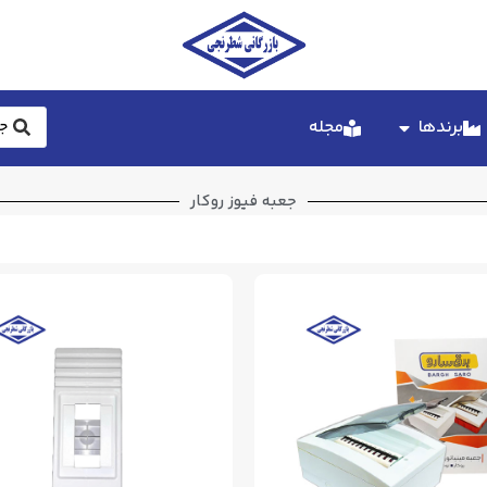
برندها
مجله
جعبه فیوز روکار