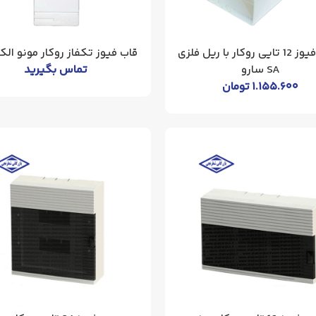
جعبه فیوز 12 تایی روکار با ریل فلزی
قاب فیوز تکفاز روکار مونو ال
SA سارو
تماس بگیرید
۱.۱۵۵.۶۰۰
تومان