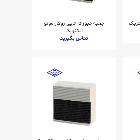
کتریک
جعبه فیوز 12 تایی روکار مونو
الکتریک
تماس بگیرید