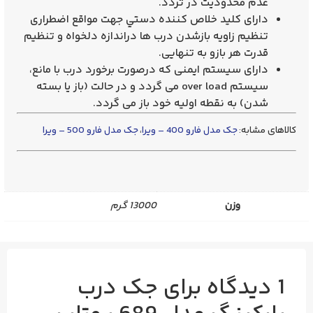
عدم محدوديت در تردد.
دارای كليد خلاص كننده دستي جهت مواقع اضطراری
تنظيم زاويه بازشدن درب ها دراندازه دلخواه و تنظيم
قدرت هر بازو به تنهايی.
دارای سیستم ايمنی كه درصورت برخورد درب با مانع،
سيستم over load می گردد و در حالت (باز يا بسته
شدن) به نقطه اوليه خود باز می گردد.
کالاهای مشابه:
جک مدل فارو 400 – ویرا
،
جک مدل فارو 500 – ویرا
وزن
13000 گرم
1 دیدگاه برای
جک درب