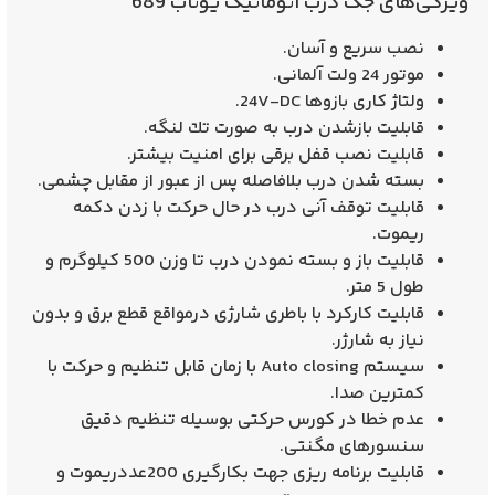
ویژگی‌های جک درب اتوماتیک یوتاب 689
نصب سريع و آسان.
موتور 24 ولت آلمانی.
ولتاژ کاری بازوها 24V-DC.
قابليت بازشدن درب به صورت تك لنگه.
قابلیت نصب قفل برقی برای امنیت بیشتر.
بسته شدن درب بلافاصله پس از عبور از مقابل چشمی.
قابليت توقف آنی درب در حال حركت با زدن دكمه
ريموت.
قابليت باز و بسته نمودن درب تا وزن 500 كيلوگرم و
طول 5 متر.
قابليت كاركرد با باطری شارژی درمواقع قطع برق و بدون
نياز به شارژر.
سيستم Auto closing با زمان قابل تنظيم و حركت با
كمترين صدا.
عدم خطا در کورس حرکتی بوسیله تنظیم دقیق
سنسورهای مگنتی.
قابليت برنامه ريزی جهت بكارگيری 200عددريموت و