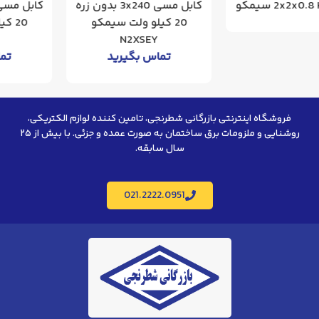
کابل مسی 3x240 بدون زره
کابل مسی 3x300 بدون زره
20 کیلو ولت سیمکو
20 کیلو ولت سیمکو
N2XSEY
N2XSEY
تماس بگیرید
تماس بگیرید
فروشگاه اینترنتی بازرگانی شطرنجی، تامین کننده لوازم الکتریکی،
روشنایی و ملزومات برق ساختمان به صورت عمده و جزئی. با بیش از ۲۵
سال سابقه.
021.2222.0951