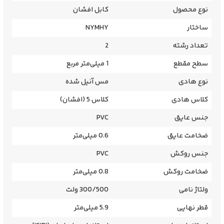
نوع محصول
کابل افشان
ساختار
NYMHY
تعداد رشته
2
سطح مقطع
1 میلی‌متر مربع
نوع هادی
مس آنیل شده
کلاس هادی
کلاس 5 (افشان)
جنس عایق
PVC
ضخامت عایق
0.6 میلی‌متر
جنس روکش
PVC
ضخامت روکش
0.8 میلی‌متر
ولتاژ نامی
300/500 ولت
قطر نهایی
5.9 میلی‌متر