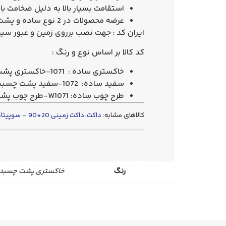
استقامت بسیار بالا به دلیل ضخامت بالا
عرضه محصولات در 2 نوع ساده و پشت چسب دار
ايران کد :
جهت نصب برروی زمین و عبور سیم
کد کالا بر اساس نوع و رنگ :
خاکستری ساده : 1071-خاکستری پشت چسبدار : S1071
سفید ساده: 1072-سفید پشت چسبدار: S1072
طرح چوب ساده: W1071-طرح چوب پشت چسبدار : SW1071
کالاهای مشابه:
داکت
،
داکت زمینی 20*90 – سوپیتا
،
رنگ
خاکستری پشت چسبدار