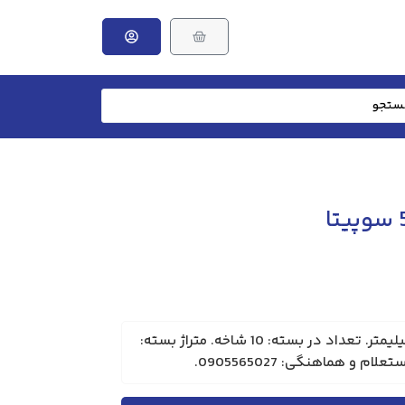
برند: سوپیتا. ابعاد: 12*50 میلیمتر. تعداد در بسته: 10 شاخه. متراژ بسته: