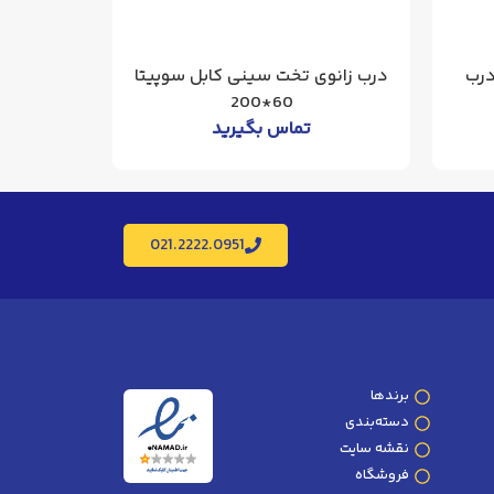
 برق سوپیتا 17*40*30 درب
درب زانوی تخت سینی کابل سوپیتا
زانوی خ
60*200
تماس بگیرید
021.2222.0951
برندها
دسته‌بندی
نقشه سایت
فروشگاه