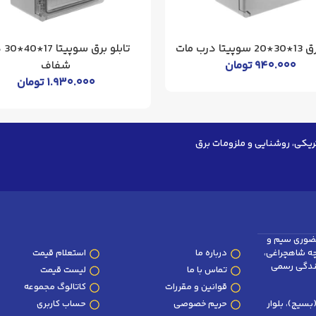
تا درب مات
تابلو
۹۴۰.۰۰۰
تومان
شفاف
۱.۹۳۰.۰۰۰
تومان
ریکی، روشنایی و ملزومات برق
ضوری سیم و
وچه شاهچراغی،
درباره ما
استعلام قیمت
پلاک 101 و 102 (نمایندگی رسمی
تماس با ما
لیست قیمت
قوانین و مقررات
کاتالوگ مجموعه
سیج)، بلوار
حریم خصوصی
حساب کاربری