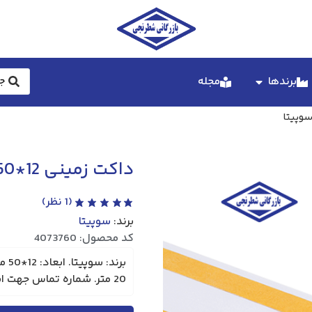
برندها
مجله
داکت زمینی 12*50 سوپیتا
(
1
نظر)
برند:
سوپیتا
کد محصول: 4073760
20 متر. شماره تماس جهت استعلام و هماهنگی: 0905565027.