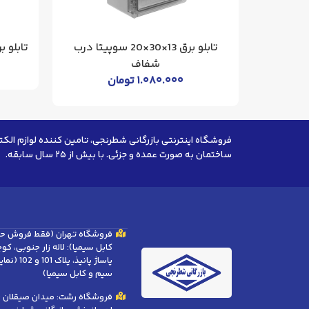
20
تابلو برق 13×30×20 سوپیتا درب
تابلو برق 13*30*20 سوپی
شفاف
۱.۰۸۰.۰۰۰
تومان
فروشگاه اینترنتی بازرگانی شطرنجی، تامین کننده لوازم الکت
ساختمان به صورت عمده و جزئی. با بیش از ۲۵ سال سابقه.
فروشگاه تهران (فقط فروش ح
کابل سیمیا): لاله زار جنوبی، ک
پاساژ پانیذ، 
سیم و کابل سیمیا)
فروشگاه رشت: میدان صیقلان (ب