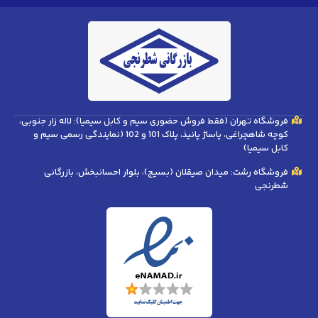
فروشگاه تهران (فقط فروش حضوری سیم و کابل سیمیا): لاله زار جنوبی،
کوچه شاهچراغی، پاساژ پانیذ، پلاک 101 و 102 (نمایندگی رسمی سیم و
کابل سیمیا)
فروشگاه رشت: میدان صیقلان (بسیج)، بلوار احسانبخش، بازرگانی
شطرنجی