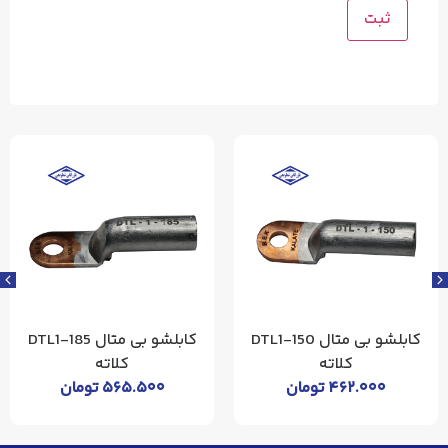
شو بی متال DTL1-150
کابلشو بی متال DTL1-185
کابل
کلاته
کلاته
ان
۵۶۵.۵۰۰
تومان
۳۱۹.۱۰۰
توم