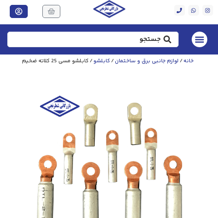
خانه
/
لوازم جانبی برق و ساختمان
/
کابلشو
/ کابلشو مسی 25 کلاته ضخیم